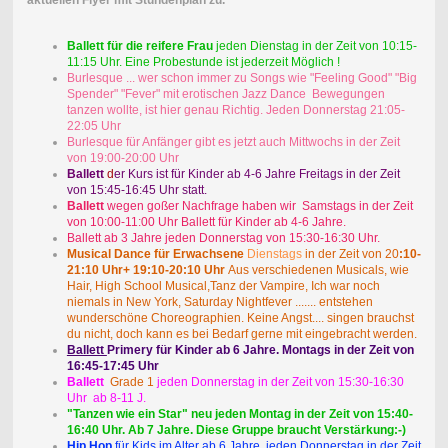
aktuellen Flyer mit Stundenplan zu.
Ballett für die reifere Frau
jeden Dienstag in der Zeit von 10:15-
11:15 Uhr. Eine Probestunde ist jederzeit Möglich !
Burlesque ... wer schon immer zu Songs wie "Feeling Good" "Big
Spender" "Fever" mit erotischen Jazz Dance Bewegungen
tanzen wollte, ist hier genau Richtig. Jeden Donnerstag 21:05-
22:05 Uhr
Burlesque für Anfänger gibt es jetzt auch Mittwochs in der Zeit
von 19:00-20:00 Uhr
Ballett
d
er Kurs ist für Kinder ab 4-6 Jahre Freitags in der Zeit
von 15:45-16:45 Uhr statt.
Ballett
wegen goßer Nachfrage haben wir Samstags in der Zeit
von 10:00-11:00 Uhr Ballett für Kinder ab 4-6 Jahre.
Ballett ab 3 Jahre jeden Donnerstag von 15:30-16:30 Uhr.
Musical Dance für Erwachsene
Dienstags
in der Zeit von 20
:10-
21:10 Uhr+ 19:10-20:10 Uhr
Aus verschiedenen Musicals, wie
Hair, High School Musical,Tanz der Vampire, Ich war noch
niemals in New York, Saturday Nightfever ....... entstehen
wunderschöne Choreographien. Keine Angst.... singen brauchst
du nicht, doch kann es bei Bedarf gerne mit eingebracht werden.
Ballett
Primery für Kinder ab 6 Jahre. Montags in der Zeit von
16:45-17:45 Uhr
Ballett
Grade 1
jeden Donnerstag in der Zeit von 15:30-16:30
Uhr ab 8-11 J.
"Tanzen wie ein Star" neu jeden Montag in der Zeit von 15:40-
16:40 Uhr. Ab 7 Jahre. Diese Gruppe braucht Verstärkung:-)
Hip Hop
für Kids im Alter ab 6 Jahre, jeden Donnerstag in der Zeit