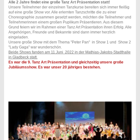
Alle 2 Jahre findet eine große Tanz Art Präsentation statt!
Unsere Teilnehmer der einzelnen Tanzkurse bereiten sich immer fleißig
auf eine große Show vor. Alle erlernten Tanzschritte die zu einer
Choreographie zusammen gesetzt werden, möchten die Teilnehmer und
Teilnehmerinnen einem großen Puplikum Präsentieren. Aus diesem
Grund feiern wir im Rahmen einer Tanz Art Präsentation ihren Erfolg. Alle
Angehörigen, Freunde und Bekannte sind dann immer herzlich
eingeladen.
Unsere große Show mit dem Thema "Peter Pan" in Show 1 und Show 2
"Lady Gaga" war wunderschön.
Beide Shows fanden am 11.Juni 2022 in der Mathias-Jakobs-Stadthalle
in Gladbeck statt.
Es war die 9. Tanz Art Präsentation und gleichzeitig unsere große
Jubiläumsshow. Es war unser 20 jähriges bestehen.