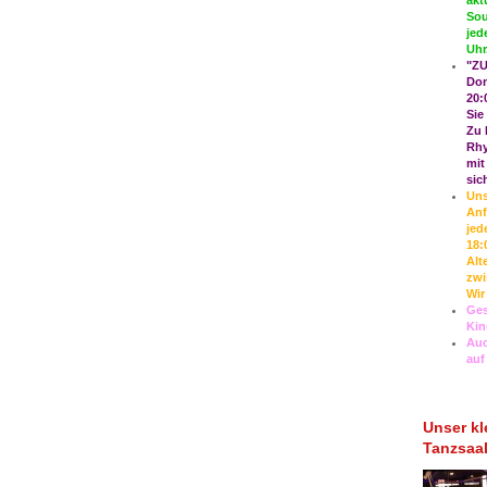
akt
Sou
jed
Uhr
"ZU
Don
20:
Sie
Zu 
Rhy
mit
sic
Uns
Anf
jed
18:
Alt
zwi
Wir
Ges
Kin
Auc
auf
Unser kl
Tanzsaa