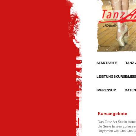
STARTSEITE
TANZ 
LEISTUNGSKURSE/MEI
IMPRESSUM
DATE
Kursangebote
Das Tanz Art Studio biete
die Seele tanzen zu lass
Rhythmen wie Cha Cha Cha