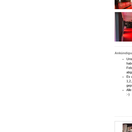
Ankündig
Uns
hab
Feb
abg
Es 
1,2,
gep
All
:-)