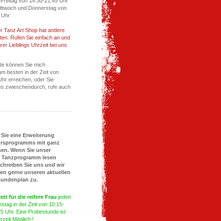
Freitag von 14:30-21:45 Uhr
ittwoch und Donnerstag von
 Uhr
r Tanz Art Shop hat andere
ten. Rufen Sie einfach an und
rer Lieblings Uhrzeit bei uns
te können Sie mich
am besten in der Zeit von
Uhr erreichen, oder Sie
s zwieschendurch, rufe auch
 Sie eine Erweiterung
ursprogramms mit ganz
en. Wenn Sie unser
s Tanzprogramm lesen
chreiben Sie uns und wir
en gerne unseren aktuellen
Stundenplan zu.
lett für die reifere Frau
jeden
nstag in der Zeit von 10:15-
15 Uhr. Eine Probestunde ist
rzeit Möglich !