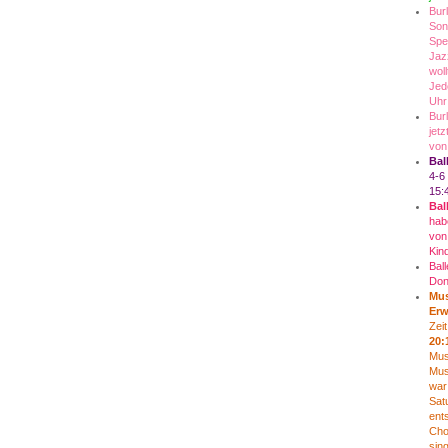
Bur
Son
Spe
Jaz
woll
Jed
Uh
Bur
jetz
von
Bal
4-6
15:
Bal
hab
von 
Kin
Ball
Don
Mus
Er
Zei
20:
Mus
Mus
war
Satu
ent
Cho
sin