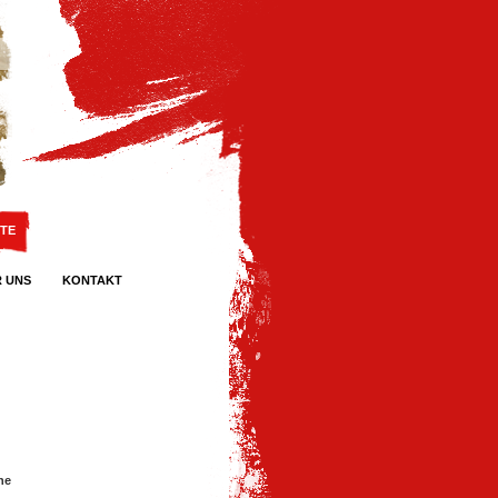
TE
 UNS
KONTAKT
ne