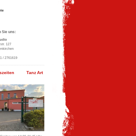
rie
n Sie uns:
tudio
tr. 127
enkirchen
71 / 2761619
gszeiten Tanz Art