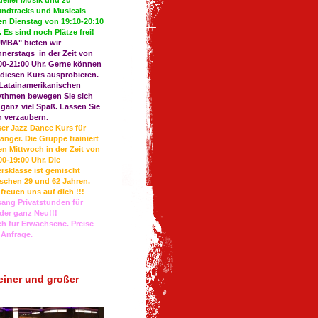
ueller Musik und zu
ndtracks und Musicals
en Dienstag von 19:10-20:10
. Es sind noch Plätze frei!
MBA" bieten wir
nerstags in der Zeit von
00-21:00 Uhr. Gerne können
 diesen Kurs ausprobieren.
Latainamerikanischen
thmen bewegen Sie sich
 ganz viel Spaß. Lassen Sie
h verzaubern.
er Jazz Dance Kurs für
änger. Die Gruppe trainiert
en Mittwoch in der Zeit von
00-19:00 Uhr. Die
ersklasse ist gemischt
schen 29 und 62 Jahren.
 freuen uns auf dich !!!
ang Privatstunden für
der ganz Neu!!!
h für Erwachsene. Preise
 Anfrage.
einer und großer
l