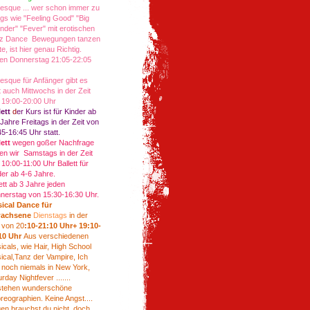
lesque ... wer schon immer zu
gs wie "Feeling Good" "Big
nder" "Fever" mit erotischen
z Dance Bewegungen tanzen
te, ist hier genau Richtig.
en Donnerstag 21:05-22:05
r
lesque für Anfänger gibt es
t auch Mittwochs in der Zeit
 19:00-20:00 Uhr
lett
d
er Kurs ist für Kinder ab
 Jahre Freitags in der Zeit von
45-16:45 Uhr statt.
lett
wegen goßer Nachfrage
en wir Samstags in der Zeit
10:00-11:00 Uhr Ballett für
der ab 4-6 Jahre.
ett ab 3 Jahre jeden
nerstag von 15:30-16:30 Uhr.
ical Dance für
wachsene
Dienstags
in der
t von 20
:10-21:10 Uhr+ 19:10-
10 Uhr
Aus verschiedenen
icals, wie Hair, High School
ical,Tanz der Vampire, Ich
 noch niemals in New York,
rday Nightfever .......
stehen wunderschöne
reographien. Keine Angst....
gen brauchst du nicht, doch