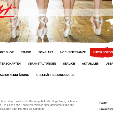
ART SHOP
STUDIO
SONG ART
HOCHZEITSTÄNZE
KURSANGEBO
STERSCHAFTEN
VERANSTALTUNGEN
SERVICE
AKTUELLES
ÜBER
NSCHUTZERKLÄRUNG
GESCHÄFTSBEDINGUNGEN
t Ihnen durch zahlreiche Kursangebote die Möglichkeit, nicht nur
Paare
en. Ob klassische Tänze wie Walzer oder lateinamerikanische
,Ballett oder Hip Hop wir haben für
Erwachse