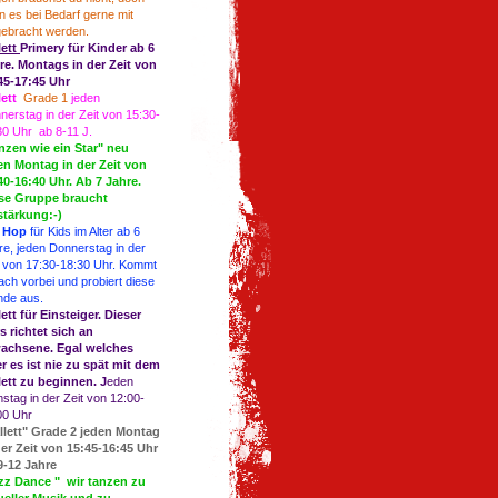
n es bei Bedarf gerne mit
gebracht werden.
lett
Primery für Kinder ab 6
re. Montags in der Zeit von
45-17:45 Uhr
lett
Grade 1
jeden
nerstag in der Zeit von 15:30-
30 Uhr ab 8-11 J.
nzen wie ein Star" neu
en Montag in der Zeit von
40-16:40 Uhr. Ab 7 Jahre.
se Gruppe braucht
stärkung:-)
 Hop
für Kids im Alter ab 6
re, jeden Donnerstag in der
t von 17:30-18:30 Uhr. Kommt
fach vorbei und probiert diese
nde aus.
lett für Einsteiger. Dieser
s richtet sich an
achsene. Egal welches
er es ist nie zu spät mit dem
lett zu beginnen. J
eden
stag in der Zeit von 12:00-
00 Uhr
llett" Grade 2 jeden Montag
der Zeit von 15:45-16:45 Uhr
9-12 Jahre
zz Dance " wir tanzen zu