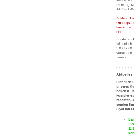
Montag und 
Dienstag, M
14:20-21:45
Achtung! De
Öffnungszei
kaufen zu Ih
ein.
Für Auskünf
telefonisch 
9:00-12:00 
versuchen e
zurück.
Aktuelles
Hier finden
unseres K
neuen Kurs
komplette
möchten, s
senden Ihn
Flyer mit 
Bal
Die
11:
jede