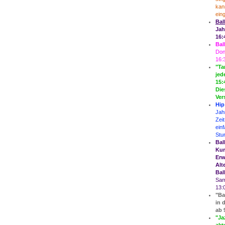
kan
ein
Bal
Jah
16:
Bal
Don
16:
"Ta
jed
15:
Die
Ver
Hip
Jah
Zei
ein
Stu
Bal
Kur
Erw
Alt
Bal
Sam
13:
"Ba
in 
ab 
"Ja