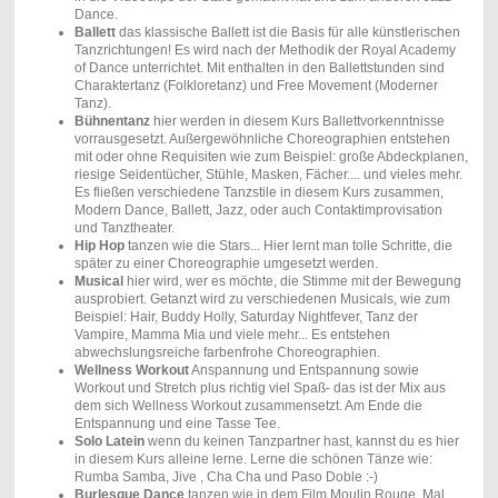
Dance.
Ballett
das klassische Ballett ist die Basis für alle künstlerischen
Tanzrichtungen! Es wird nach der Methodik der Royal Academy
of Dance unterrichtet. Mit enthalten in den Ballettstunden sind
Charaktertanz (Folkloretanz) und Free Movement (Moderner
Tanz).
Bühnentanz
hier werden in diesem Kurs Ballettvorkenntnisse
vorrausgesetzt. Außergewöhnliche Choreographien entstehen
mit oder ohne Requisiten wie zum Beispiel: große Abdeckplanen,
riesige Seidentücher, Stühle, Masken, Fächer.... und vieles mehr.
Es fließen verschiedene Tanzstile in diesem Kurs zusammen,
Modern Dance, Ballett, Jazz, oder auch Contaktimprovisation
und Tanztheater.
Hip Hop
tanzen wie die Stars... Hier lernt man tolle Schritte, die
später zu einer Choreographie umgesetzt werden.
Musical
hier wird, wer es möchte, die Stimme mit der Bewegung
ausprobiert. Getanzt wird zu verschiedenen Musicals, wie zum
Beispiel: Hair, Buddy Holly, Saturday Nightfever, Tanz der
Vampire, Mamma Mia und viele mehr... Es entstehen
abwechslungsreiche farbenfrohe Choreographien.
Wellness Workout
Anspannung und Entspannung sowie
Workout und Stretch plus richtig viel Spaß- das ist der Mix aus
dem sich Wellness Workout zusammensetzt. Am Ende die
Entspannung und eine Tasse Tee.
Solo Latein
wenn du keinen Tanzpartner hast, kannst du es hier
in diesem Kurs alleine lerne. Lerne die schönen Tänze wie:
Rumba Samba, Jive , Cha Cha und Paso Doble :-)
Burlesque Dance
tanzen wie in dem Film Moulin Rouge. Mal