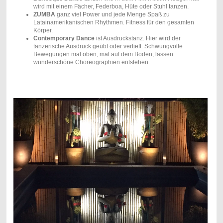
wird mit einem Fächer, Federboa, Hüte oder Stuhl tanzen.
ZUMBA
ganz viel Power und jede Menge Spaß zu
Latainamerikanischen Rhythmen. Fitness für den gesamten
Körper.
Contemporary Dance
ist Ausdruckstanz. Hier wird der
tänzerische Ausdruck geübt oder vertieft. Schwungvolle
Bewegungen mal oben, mal auf dem Boden, lassen
wunderschöne Choreographien entstehen.