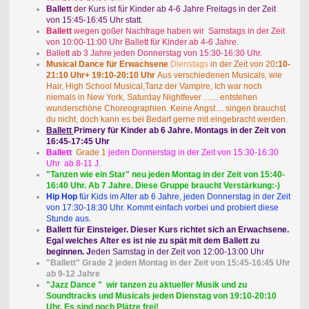
Ballett
d
er Kurs ist für Kinder ab 4-6 Jahre Freitags in der Zeit
von 15:45-16:45 Uhr statt.
Ballett
wegen goßer Nachfrage haben wir Samstags in der Zeit
von 10:00-11:00 Uhr Ballett für Kinder ab 4-6 Jahre.
Ballett ab 3 Jahre jeden Donnerstag von 15:30-16:30 Uhr.
Musical Dance für Erwachsene
Dienstags
in der Zeit von 20
:10-
21:10 Uhr+ 19:10-20:10 Uhr
Aus verschiedenen Musicals, wie
Hair, High School Musical,Tanz der Vampire, Ich war noch
niemals in New York, Saturday Nightfever ....... entstehen
wunderschöne Choreographien. Keine Angst.... singen brauchst
du nicht, doch kann es bei Bedarf gerne mit eingebracht werden.
Ballett
Primery für Kinder ab 6 Jahre. Montags in der Zeit von
16:45-17:45 Uhr
Ballett
Grade 1
jeden Donnerstag in der Zeit von 15:30-16:30
Uhr ab 8-11 J.
"Tanzen wie ein Star" neu jeden Montag in der Zeit von 15:40-
16:40 Uhr. Ab 7 Jahre. Diese Gruppe braucht Verstärkung:-)
Hip Hop
für Kids im Alter ab 6 Jahre, jeden Donnerstag in der Zeit
von 17:30-18:30 Uhr. Kommt einfach vorbei und probiert diese
Stunde aus.
Ballett für Einsteiger. Dieser Kurs richtet sich an Erwachsene.
Egal welches Alter es ist nie zu spät mit dem Ballett zu
beginnen. J
eden Samstag in der Zeit von 12:00-13:00 Uhr
"Ballett" Grade 2 jeden Montag in der Zeit von 15:45-16:45 Uhr
ab 9-12 Jahre
"Jazz Dance " wir tanzen zu aktueller Musik und zu
Soundtracks und Musicals jeden Dienstag von 19:10-20:10
Uhr. Es sind noch Plätze frei!